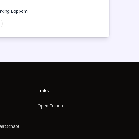
arking Loppem
Links
Open Tuinen
aatschap!