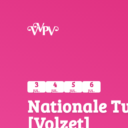
VVPV
3
4
5
6
JUL.
JUL.
JUL.
JUL.
Nationale T
[Volzet]