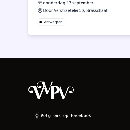
donderdag 17 september
Door Verstraetelei 50, Brasschaat
Antwerpen
Footer
Volg ons op Facebook