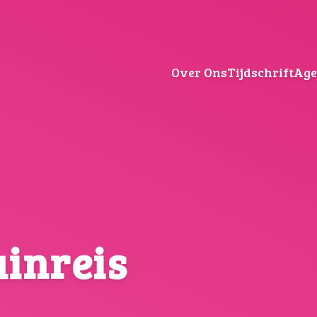
Over Ons
Tijdschrift
Ag
uinreis