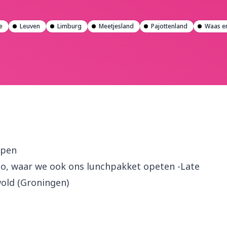
e
Leuven
Limburg
Meetjesland
Pajottenland
Waas e
rpen
lo, waar we ook ons lunchpakket opeten -Late
old (Groningen)