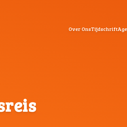
Over Ons
Tijdschrift
Ag
sreis