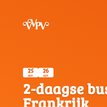
VVPV
25
26
SEP.
SEP.
2-daagse bu
Frankrijk