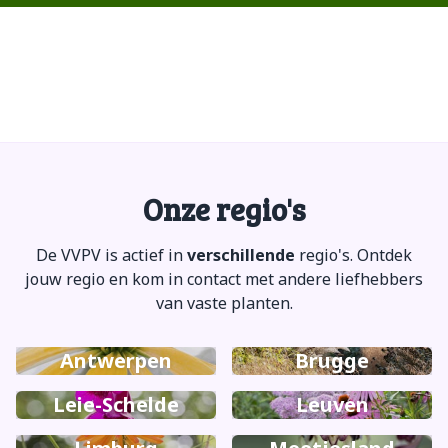
Open Tuinen bij VVPV leden
Cemetery
Ons tijdschrift
Ook dit jaar stellen weer heel wat leden hun tuin open.
Plant- en composteeradvies, met lekkere afsluitmaaltijd!
Ledencontactdag met Plantenruil
Juni 2026
Met Leuven de grens over
VVPV Tuinentoer West-Vlaanderen
in regio Waas en Dender
Uitstap naar westhoek en Frankrijk
Onze regio's
De VVPV is actief in
verschillende
regio's. Ontdek
jouw regio en kom in contact met andere liefhebbers
van vaste planten.
Antwerpen
Brugge
Leie-Schelde
Leuven