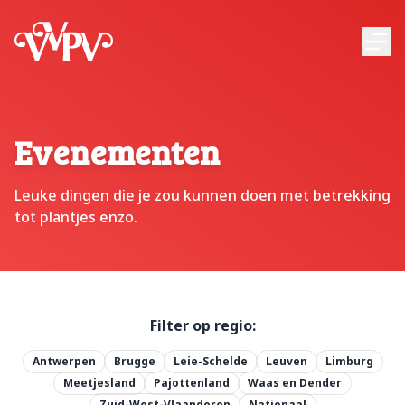
VVPV
Ope
Evenementen
Leuke dingen die je zou kunnen doen met betrekking
tot plantjes enzo.
Filter op regio:
Antwerpen
Brugge
Leie-Schelde
Leuven
Limburg
Meetjesland
Pajottenland
Waas en Dender
Zuid-West-Vlaanderen
Nationaal