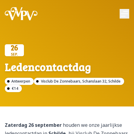
VVPV
Ope
26
SEP.
Ledencontactdag
Antwerpen
Visclub De Zonnebaars, Schanslaan 32, Schilde
€14
Zaterdag 26 september
houden we onze jaarlijkse
ledencontactdag in
Schilde,
bij Visclub De Zonnebaars,