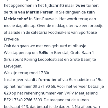
het opgenomen in het tijdschrift) maar
twee
tuinen:
de
tuin van Martin Persan
in Sleidingeen de
tuin
Meirlaenhof
in Sint-Pauwels. Het wordt terug een
mooie daguitstap. Over de middag eten we een broodje
of salade in de cafetaria Foodmakers van Sportoase
Ertvelde.
Ook dan gaan we met een gehuurd minibusje.
We stappen op om
9.45u
in Bierstal, Grote Baan 1
(kruispunt Koning Leopoldstraat en Grote Baan) te
Lievegem.
We zijn terug rond 17.30u.
Inschrijven via
dit formulier
of via Bernadette na 19u
op het nummer 09 371 90 58. Voor het vervoer betaal je
€20
op het rekeningnummer van VVPV Meetjesland
BE21 7340 2766 3803. De toegang tot de tuinen
bedraagt €13, dat betaal je de dag zelf. Na afloop van