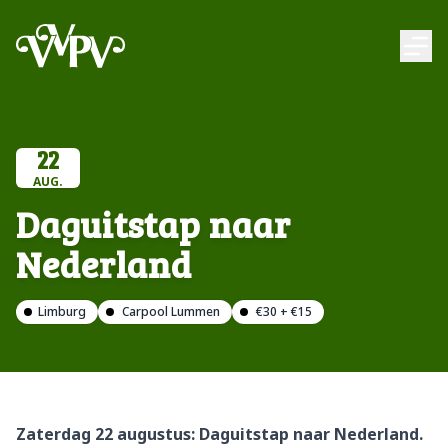
VVPV
Ope
22
AUG.
Daguitstap naar
Nederland
Limburg
Carpool Lummen
€30 + €15
Zaterdag 22 augustus: Daguitstap naar Nederland.