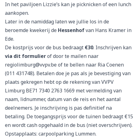
In het paviljoen Lizzie’s kan je picknicken of een lunch
aankopen.
Later in de namiddag laten we jullie los in de
beroemde kwekerij de
Hessenhof
van Hans Kramer in
Ede.
De kostprijs voor de bus bedraagt
€30
. Inschrijven kan
via dit formulier
of door te mailen naar
regiolimburg@vvpv.be
of te bellen naar Ria Coenen
(011 431748). Betalen doe je pas als je bevestiging van
plaats gekregen hebt op de rekening van VVPV
Limburg BE71 7340 2763 1669 met vermelding van
naam, lidnummer, datum van de reis en het aantal
deelnemers. Je inschrijving is pas definitief na
betaling. De toegangsprijs voor de tuinen bedraagt €15
en wordt cash opgehaald in de bus (niet overschrijven).
Opstapplaats: carpoolparking Lummen.