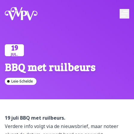
VVPV
Ope
19
JUL.
BBQ met ruilbeurs
Leie-Schelde
19 juli BBQ met ruilbeurs.
Verdere info volgt via de nieuwsbrief, maar noteer