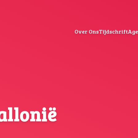
Over Ons
Tijdschrift
Ag
allonië