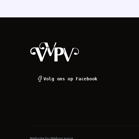
Footer
Volg ons op Facebook
Website by
Webosaurus