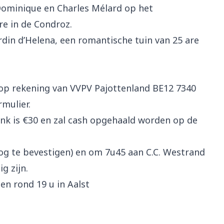
Dominique en Charles Mélard op het
e in de Condroz.
ardin d’Helena, een romantische tuin van 25 are
n op rekening van VVPV Pajottenland BE12 7340
rmulier.
nk is
€30
en zal cash opgehaald worden op de
nog te bevestigen) en om 7u45 aan C.C. Westrand
g zijn.
n rond 19 u in Aalst