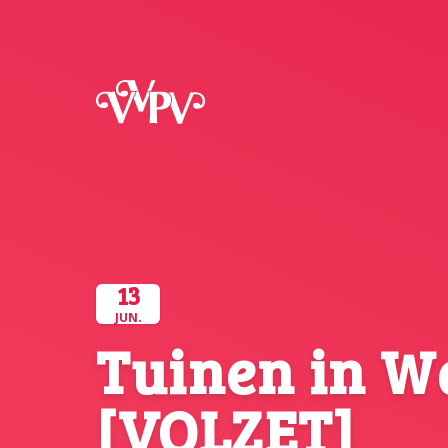
VVPV
13
JUN.
Tuinen in W
[VOLZET]